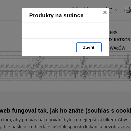
×
Produkty na stránce
Zavřít
web fungoval tak, jak ho znáte (souhlas s cook
a tom, aby pro vás nakupování bylo co nejlepší zážitkem. Abyst
ychle našli to, co hledáte, ušetřili spoustu klikání a nezobrazov