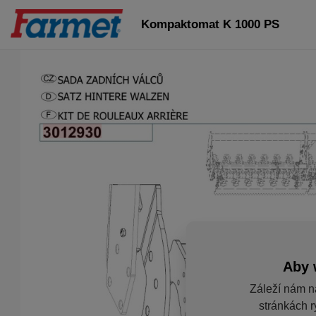
Kompaktomat K 1000 PS
Aby 
Záleží nám n
stránkách r