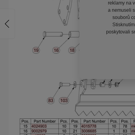
reklamy na vě
a nemuseli s
souborů co
Stisknutím
poskytovali s