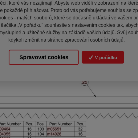
ci, které vás nezajímají. Abyste web viděli v zobrazení na které 
e pokaždé přihlašovat. Proto od vás potřebujeme souhlas se z
okies - malých souborů, které se dočasně ukládají ve vašem pro
 tlačítka „V pořádku“ souhlasíte s nastavením cookies tak, aby
mysluplné a užitečné služby na základě vašich údajů. Svůj sou
kdykoli změnit na stránce zpracování osobních údajů.
Spravovat cookies
V pořádku