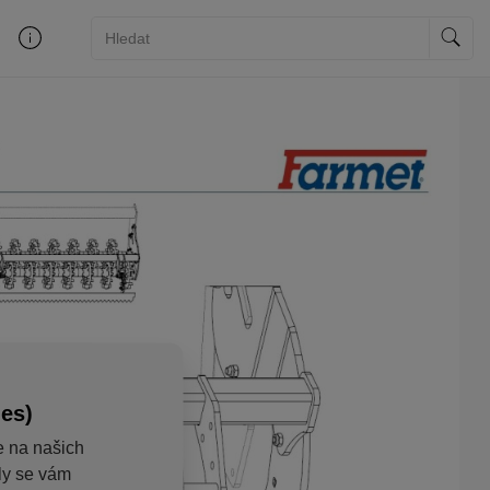
ies)
e na našich
aly se vám