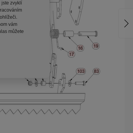
jste zvyklí
pracováním
hlížeči.
chom vám
hlas můžete