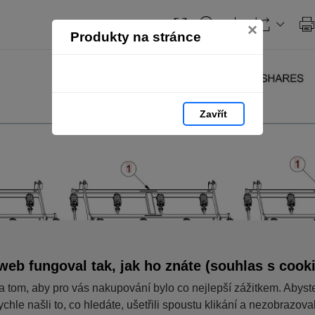
×
Produkty na stránce
Zavřít
web fungoval tak, jak ho znáte (souhlas s cook
a tom, aby pro vás nakupování bylo co nejlepší zážitkem. Abyst
ychle našli to, co hledáte, ušetřili spoustu klikání a nezobrazov