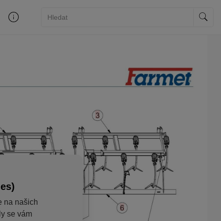
ies)
e na našich
aly se vám