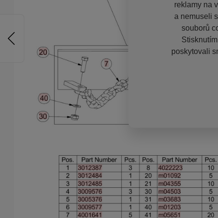
reklamy na vě
a nemuseli s
souborů co
Stisknutím
poskytovali s