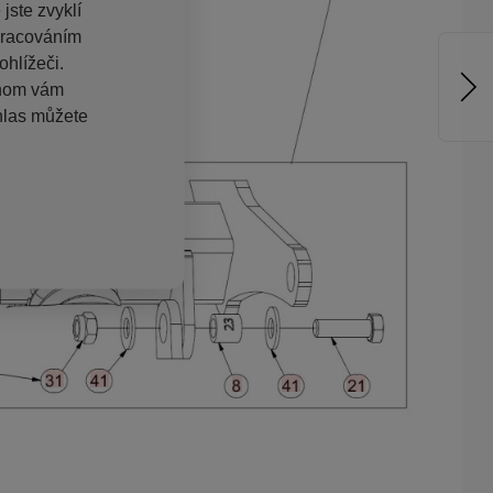
jste zvyklí
pracováním
hlížeči.
chom vám
hlas můžete