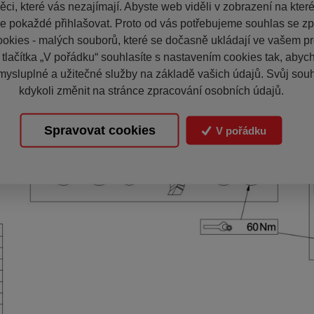
ci, které vás nezajímají. Abyste web viděli v zobrazení na které 
e pokaždé přihlašovat. Proto od vás potřebujeme souhlas se z
okies - malých souborů, které se dočasně ukládají ve vašem pro
 tlačítka „V pořádku“ souhlasíte s nastavením cookies tak, aby
mysluplné a užitečné služby na základě vašich údajů. Svůj sou
kdykoli změnit na stránce zpracování osobních údajů.
Spravovat cookies
V pořádku