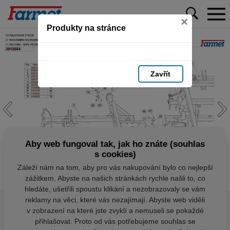
×
Produkty na stránce
Zavřít
Aby web fungoval tak, jak ho znáte (souhlas
s cookies)
Záleží nám na tom, aby pro vás nakupování bylo co nejlepší
zážitkem. Abyste na našich stránkách rychle našli to, co
hledáte, ušetřili spoustu klikání a nezobrazovaly se vám
reklamy na věci, které vás nezajímají. Abyste web viděli
v zobrazení na které jste zvyklí a nemuseli se pokaždé
přihlašovat. Proto od vás potřebujeme souhlas se