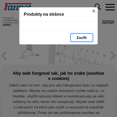
×
Produkty na stránce
Zavřít
Aby web fungoval tak, jak ho znáte (souhlas
s cookies)
Záleží nám na tom, aby pro vás nakupování bylo co nejlepší
zážitkem. Abyste na našich stránkách rychle našli to, co
hledáte, ušetřili spoustu klikání a nezobrazovaly se vám
reklamy na věci, které vás nezajímají. Abyste web viděli
v zobrazení na které jste zvyklí a nemuseli se pokaždé
přihlašovat. Proto od vás potřebujeme souhlas se