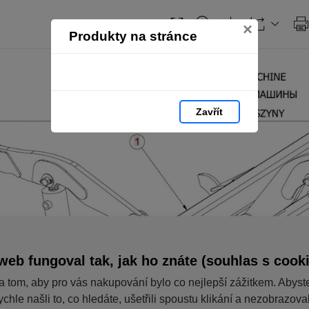
×
Produkty na stránce
Zavřít
web fungoval tak, jak ho znáte (souhlas s cook
a tom, aby pro vás nakupování bylo co nejlepší zážitkem. Abyst
ychle našli to, co hledáte, ušetřili spoustu klikání a nezobrazov