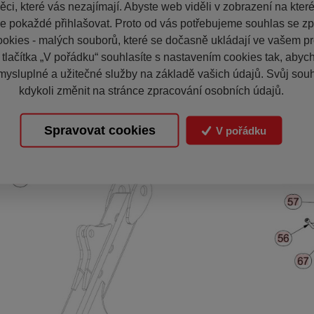
ci, které vás nezajímají. Abyste web viděli v zobrazení na které 
e pokaždé přihlašovat. Proto od vás potřebujeme souhlas se z
okies - malých souborů, které se dočasně ukládají ve vašem pro
 tlačítka „V pořádku“ souhlasíte s nastavením cookies tak, aby
mysluplné a užitečné služby na základě vašich údajů. Svůj sou
kdykoli změnit na stránce zpracování osobních údajů.
Spravovat cookies
V pořádku