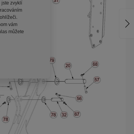
jste zvyklí
pracováním
hlížeči.
chom vám
hlas můžete