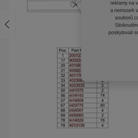
reklamy na vě
a nemuseli s
souborů co
Stisknutím
poskytovali s