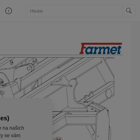
ies)
e na našich
aly se vám