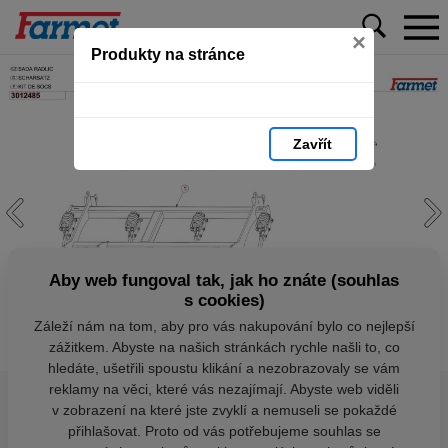
×
Produkty na stránce
Zavřít
Aby web fungoval tak, jak ho znáte (souhlas
s cookies)
Záleží nám na tom, aby pro vás nakupování bylo co nejlepší
zážitkem. Abyste na našich stránkách rychle našli to, co
hledáte, ušetřili spoustu klikání a nezobrazovaly se vám
reklamy na věci, které vás nezajímají. Abyste web viděli
v zobrazení na které jste zvyklí a nemuseli se pokaždé
přihlašovat. Proto od vás potřebujeme souhlas se