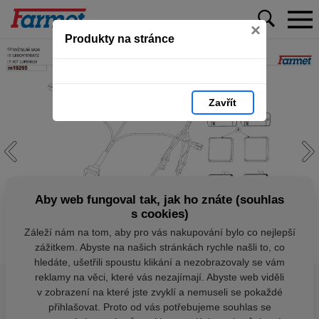
×
Produkty na stránce
Zavřít
Aby web fungoval tak, jak ho znáte (souhlas
s cookies)
Záleží nám na tom, aby pro vás nakupování bylo co nejlepší
zážitkem. Abyste na našich stránkách rychle našli to, co
hledáte, ušetřili spoustu klikání a nezobrazovaly se vám
reklamy na věci, které vás nezajímají. Abyste web viděli
v zobrazení na které jste zvyklí a nemuseli se pokaždé
přihlašovat. Proto od vás potřebujeme souhlas se