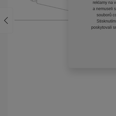
reklamy na vě
a nemuseli s
souborů co
Stisknutím
poskytovali s