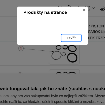
×
Produkty na stránce
Zavřít
web fungoval tak, jak ho znáte (souhlas s cook
a tom, aby pro vás nakupování bylo co nejlepší zážitkem. Abyst
ychle našli to, co hledáte, ušetřili spoustu klikání a nezobrazov