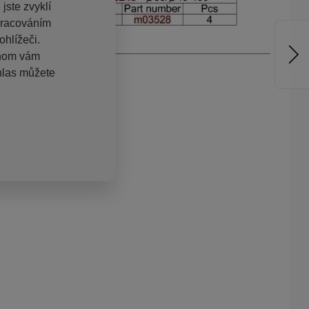
jste zvyklí
pracováním
hlížeči.
chom vám
hlas můžete