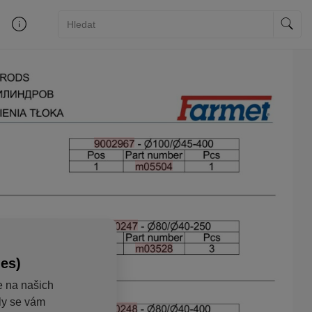
ies)
e na našich
aly se vám