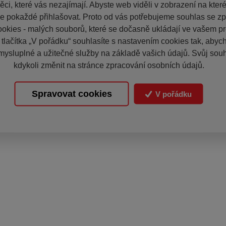
ci, které vás nezajímají. Abyste web viděli v zobrazení na které 
e pokaždé přihlašovat. Proto od vás potřebujeme souhlas se z
okies - malých souborů, které se dočasně ukládají ve vašem pro
 tlačítka „V pořádku“ souhlasíte s nastavením cookies tak, aby
mysluplné a užitečné služby na základě vašich údajů. Svůj sou
kdykoli změnit na stránce zpracování osobních údajů.
Spravovat cookies
V pořádku