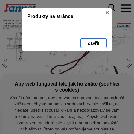
×
Produkty na stránce
Zavřít
Aby web fungoval tak, jak ho znáte (souhlas
s cookies)
Záleží nám na tom, aby pro vás nakupování bylo co nejlepší
zážitkem. Abyste na našich stránkách rychle našli to, co
hledáte, ušetřili spoustu klikání a nezobrazovaly se vám
reklamy na věci, které vás nezajímají. Abyste web viděli
v zobrazení na které jste zvyklí a nemuseli se pokaždé
přihlašovat. Proto od vás potřebujeme souhlas se