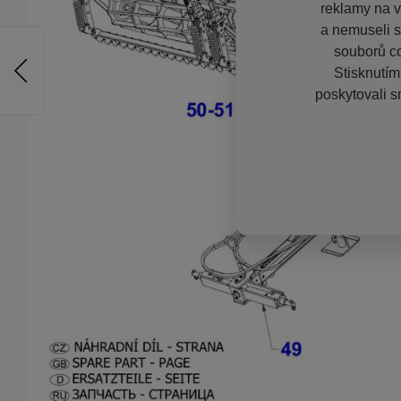
reklamy na vě
a nemuseli s
souborů co
Stisknutím
poskytovali s