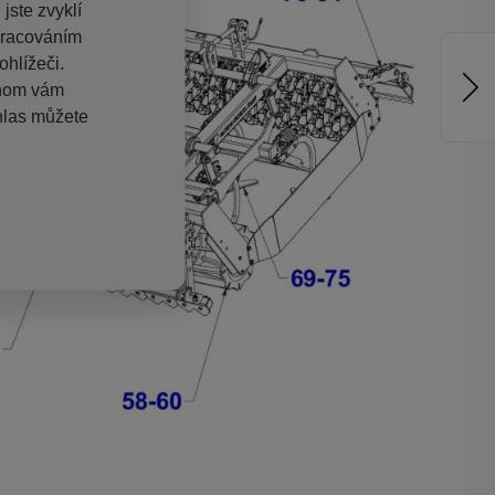
jste zvyklí
pracováním
hlížeči.
chom vám
hlas můžete