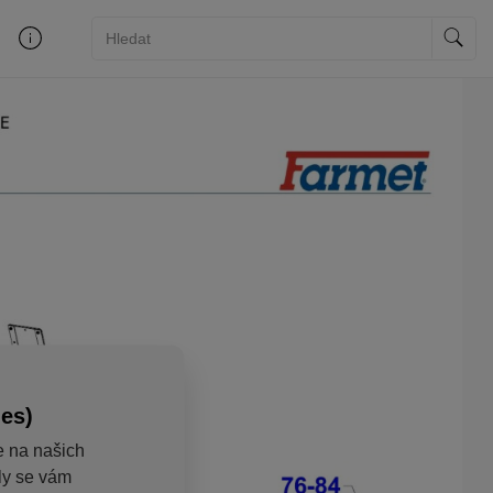
ies)
e na našich
aly se vám