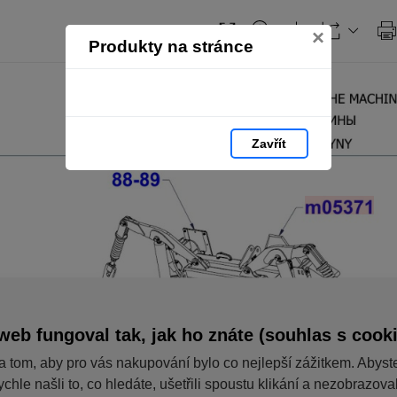
×
Produkty na stránce
Zavřít
web fungoval tak, jak ho znáte (souhlas s cook
a tom, aby pro vás nakupování bylo co nejlepší zážitkem. Abyst
ychle našli to, co hledáte, ušetřili spoustu klikání a nezobrazov