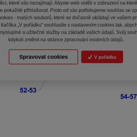
ci, které vás nezajímají. Abyste web viděli v zobrazení na které 
e pokaždé přihlašovat. Proto od vás potřebujeme souhlas se z
okies - malých souborů, které se dočasně ukládají ve vašem pro
 tlačítka „V pořádku“ souhlasíte s nastavením cookies tak, aby
mysluplné a užitečné služby na základě vašich údajů. Svůj sou
kdykoli změnit na stránce zpracování osobních údajů.
Spravovat cookies
V pořádku