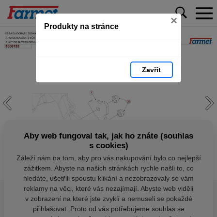
×
Produkty na stránce
Zavřít
Aby web fungoval tak, jak ho znáte (souhlas
s cookies)
Záleží nám na tom, aby pro vás nakupování bylo co nejlepší
zážitkem. Abyste na našich stránkách rychle našli to, co
hledáte, ušetřili spoustu klikání a nezobrazovaly se vám
reklamy na věci, které vás nezajímají. Abyste web viděli
v zobrazení na které jste zvyklí a nemuseli se pokaždé
přihlašovat. Proto od vás potřebujeme souhlas se