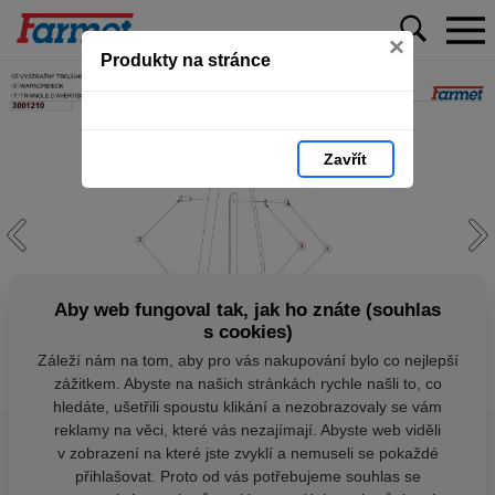
×
Produkty na stránce
Zavřít
Aby web fungoval tak, jak ho znáte (souhlas
s cookies)
Záleží nám na tom, aby pro vás nakupování bylo co nejlepší
zážitkem. Abyste na našich stránkách rychle našli to, co
hledáte, ušetřili spoustu klikání a nezobrazovaly se vám
reklamy na věci, které vás nezajímají. Abyste web viděli
v zobrazení na které jste zvyklí a nemuseli se pokaždé
přihlašovat. Proto od vás potřebujeme souhlas se