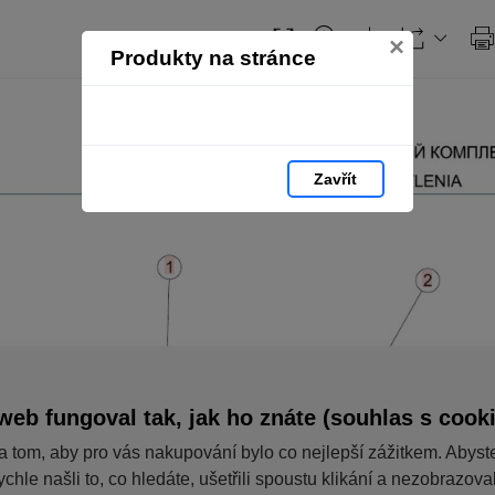
×
Produkty na stránce
Zavřít
web fungoval tak, jak ho znáte (souhlas s cook
a tom, aby pro vás nakupování bylo co nejlepší zážitkem. Abyst
ychle našli to, co hledáte, ušetřili spoustu klikání a nezobrazov