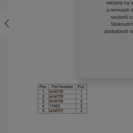
reklamy na vě
a nemuseli s
souborů co
Stisknutím
poskytovali s