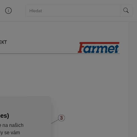
ies)
e na našich
aly se vám