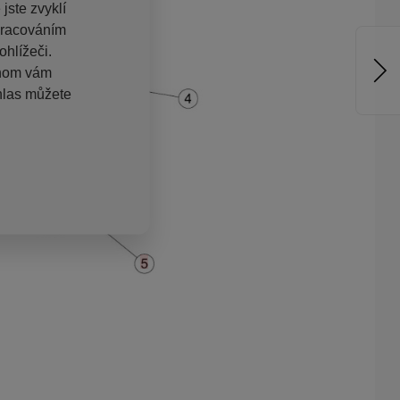
jste zvyklí
pracováním
hlížeči.
chom vám
hlas můžete