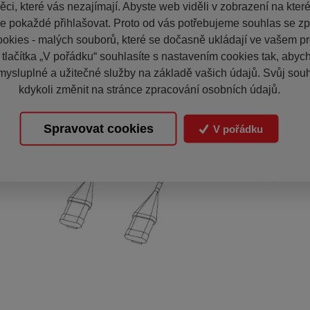
ci, které vás nezajímají. Abyste web viděli v zobrazení na které 
e pokaždé přihlašovat. Proto od vás potřebujeme souhlas se z
okies - malých souborů, které se dočasně ukládají ve vašem pro
 tlačítka „V pořádku“ souhlasíte s nastavením cookies tak, aby
mysluplné a užitečné služby na základě vašich údajů. Svůj sou
kdykoli změnit na stránce zpracování osobních údajů.
Spravovat cookies
V pořádku