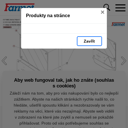
×
Produkty na stránce
Zavřít
Aby web fungoval tak, jak ho znáte (souhlas
s cookies)
Záleží nám na tom, aby pro vás nakupování bylo co nejlepší
zážitkem. Abyste na našich stránkách rychle našli to, co
hledáte, ušetřili spoustu klikání a nezobrazovaly se vám
reklamy na věci, které vás nezajímají. Abyste web viděli
v zobrazení na které jste zvyklí a nemuseli se pokaždé
přihlašovat. Proto od vás potřebujeme souhlas se