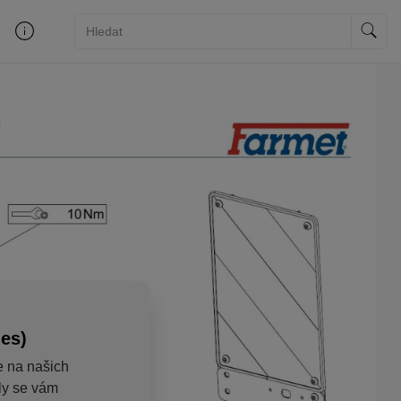
ies)
e na našich
aly se vám