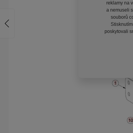
reklamy na vě
a nemuseli s
souborů co
Stisknutím
poskytovali s