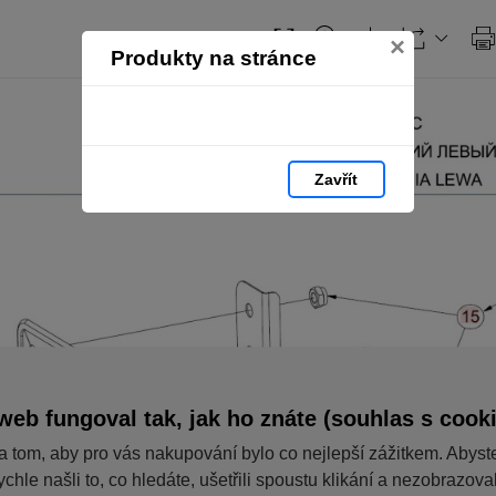
×
Produkty na stránce
Zavřít
web fungoval tak, jak ho znáte (souhlas s cook
a tom, aby pro vás nakupování bylo co nejlepší zážitkem. Abyst
ychle našli to, co hledáte, ušetřili spoustu klikání a nezobrazov