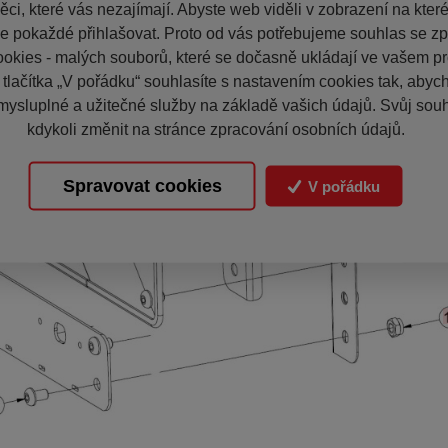
ci, které vás nezajímají. Abyste web viděli v zobrazení na které 
e pokaždé přihlašovat. Proto od vás potřebujeme souhlas se z
okies - malých souborů, které se dočasně ukládají ve vašem pro
 tlačítka „V pořádku“ souhlasíte s nastavením cookies tak, aby
mysluplné a užitečné služby na základě vašich údajů. Svůj sou
kdykoli změnit na stránce zpracování osobních údajů.
Spravovat cookies
V pořádku