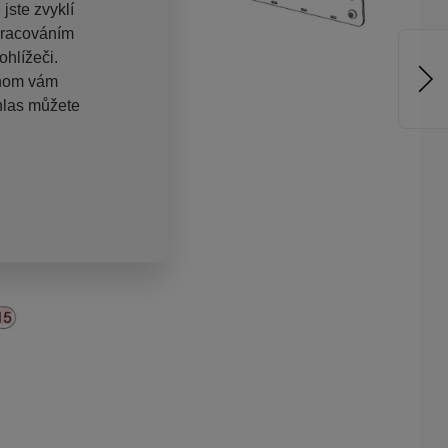
jste zvyklí
pracováním
hlížeči.
chom vám
hlas můžete