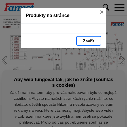
×
Produkty na stránce
Zavřít
Aby web fungoval tak, jak ho znáte (souhlas
s cookies)
Záleží nám na tom, aby pro vás nakupování bylo co nejlepší
zážitkem. Abyste na našich stránkách rychle našli to, co
hledáte, ušetřili spoustu klikání a nezobrazovaly se vám
reklamy na věci, které vás nezajímají. Abyste web viděli
v zobrazení na které jste zvyklí a nemuseli se pokaždé
přihlašovat. Proto od vás potřebujeme souhlas se