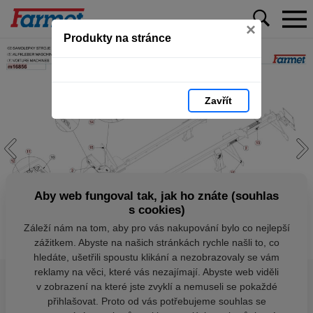
×
Produkty na stránce
Zavřít
Aby web fungoval tak, jak ho znáte (souhlas
s cookies)
Záleží nám na tom, aby pro vás nakupování bylo co nejlepší
zážitkem. Abyste na našich stránkách rychle našli to, co
hledáte, ušetřili spoustu klikání a nezobrazovaly se vám
reklamy na věci, které vás nezajímají. Abyste web viděli
v zobrazení na které jste zvyklí a nemuseli se pokaždé
přihlašovat. Proto od vás potřebujeme souhlas se