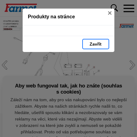
×
Produkty na stránce
Zavřít
Aby web fungoval tak, jak ho znáte (souhlas
s cookies)
Záleží nám na tom, aby pro vás nakupování bylo co nejlepší
zážitkem. Abyste na našich stránkách rychle našli to, co
hledáte, ušetřili spoustu klikání a nezobrazovaly se vám
reklamy na věci, které vás nezajímají. Abyste web viděli
v zobrazení na které jste zvyklí a nemuseli se pokaždé
přihlašovat. Proto od vás potřebujeme souhlas se