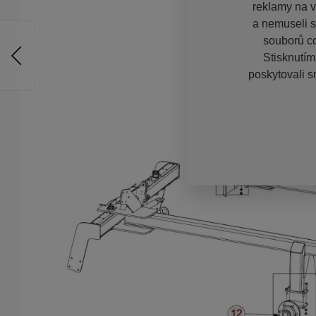
reklamy na vě
a nemuseli s
souborů co
Stisknutím
poskytovali s