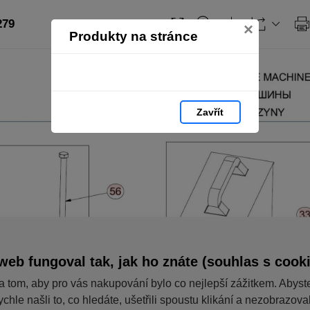
279
×
Produkty na stránce
Zavřít
web fungoval tak, jak ho znáte (souhlas s cook
a tom, aby pro vás nakupování bylo co nejlepší zážitkem. Abyst
ychle našli to, co hledáte, ušetřili spoustu klikání a nezobrazov