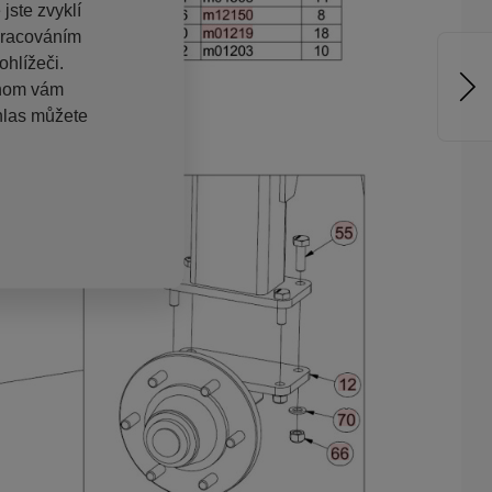
jste zvyklí
pracováním
hlížeči.
chom vám
hlas můžete