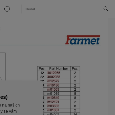
ies)
e na našich
aly se vám