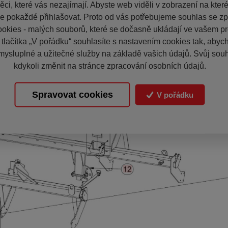
ci, které vás nezajímají. Abyste web viděli v zobrazení na které 
e pokaždé přihlašovat. Proto od vás potřebujeme souhlas se z
okies - malých souborů, které se dočasně ukládají ve vašem pro
 tlačítka „V pořádku“ souhlasíte s nastavením cookies tak, aby
mysluplné a užitečné služby na základě vašich údajů. Svůj sou
kdykoli změnit na stránce zpracování osobních údajů.
Spravovat cookies
V pořádku