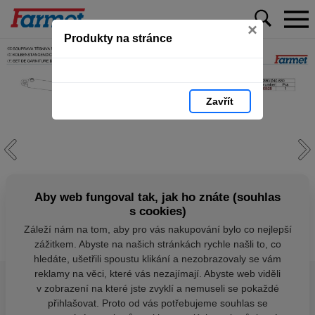
×
Produkty na stránce
Zavřít
Aby web fungoval tak, jak ho znáte (souhlas
s cookies)
Záleží nám na tom, aby pro vás nakupování bylo co nejlepší
zážitkem. Abyste na našich stránkách rychle našli to, co
hledáte, ušetřili spoustu klikání a nezobrazovaly se vám
reklamy na věci, které vás nezajímají. Abyste web viděli
v zobrazení na které jste zvyklí a nemuseli se pokaždé
přihlašovat. Proto od vás potřebujeme souhlas se