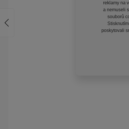
reklamy na vě
a nemuseli s
souborů co
Stisknutím
poskytovali s