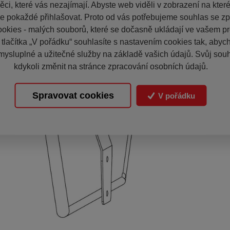
ci, které vás nezajímají. Abyste web viděli v zobrazení na které 
e pokaždé přihlašovat. Proto od vás potřebujeme souhlas se z
okies - malých souborů, které se dočasně ukládají ve vašem pro
 tlačítka „V pořádku“ souhlasíte s nastavením cookies tak, aby
mysluplné a užitečné služby na základě vašich údajů. Svůj sou
kdykoli změnit na stránce zpracování osobních údajů.
Spravovat cookies
V pořádku