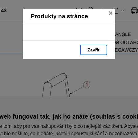
143
×
Produkty na stránce
Zavřít
web fungoval tak, jak ho znáte (souhlas s cook
a tom, aby pro vás nakupování bylo co nejlepší zážitkem. Abyst
ychle našli to, co hledáte, ušetřili spoustu klikání a nezobrazov