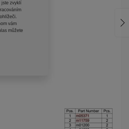
jste zvyklí
pracováním
hlížeči.
chom vám
hlas můžete