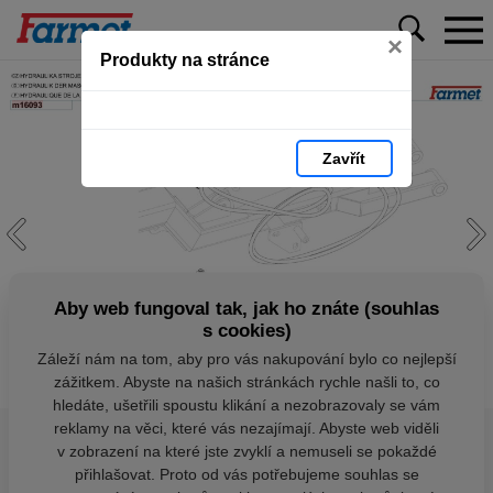
×
Produkty na stránce
Zavřít
Aby web fungoval tak, jak ho znáte (souhlas
s cookies)
Záleží nám na tom, aby pro vás nakupování bylo co nejlepší
zážitkem. Abyste na našich stránkách rychle našli to, co
hledáte, ušetřili spoustu klikání a nezobrazovaly se vám
reklamy na věci, které vás nezajímají. Abyste web viděli
v zobrazení na které jste zvyklí a nemuseli se pokaždé
přihlašovat. Proto od vás potřebujeme souhlas se