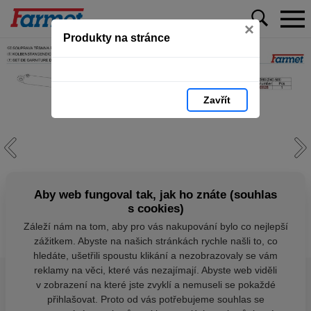
×
Produkty na stránce
Zavřít
Aby web fungoval tak, jak ho znáte (souhlas
s cookies)
Záleží nám na tom, aby pro vás nakupování bylo co nejlepší
zážitkem. Abyste na našich stránkách rychle našli to, co
hledáte, ušetřili spoustu klikání a nezobrazovaly se vám
reklamy na věci, které vás nezajímají. Abyste web viděli
v zobrazení na které jste zvyklí a nemuseli se pokaždé
přihlašovat. Proto od vás potřebujeme souhlas se