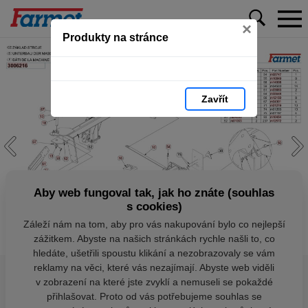
×
Produkty na stránce
Zavřít
Aby web fungoval tak, jak ho znáte (souhlas
s cookies)
Záleží nám na tom, aby pro vás nakupování bylo co nejlepší
zážitkem. Abyste na našich stránkách rychle našli to, co
hledáte, ušetřili spoustu klikání a nezobrazovaly se vám
reklamy na věci, které vás nezajímají. Abyste web viděli
v zobrazení na které jste zvyklí a nemuseli se pokaždé
přihlašovat. Proto od vás potřebujeme souhlas se