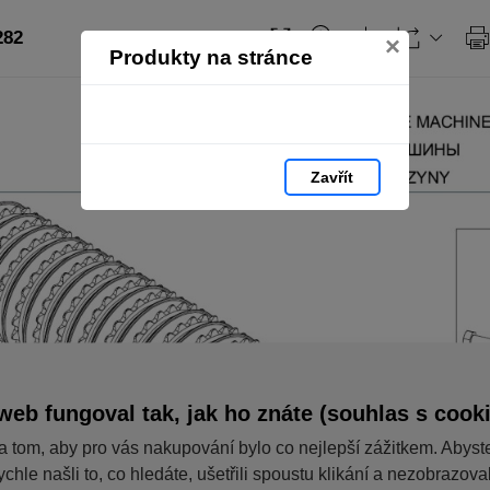
282
×
Produkty na stránce
Zavřít
web fungoval tak, jak ho znáte (souhlas s cook
a tom, aby pro vás nakupování bylo co nejlepší zážitkem. Abyst
ychle našli to, co hledáte, ušetřili spoustu klikání a nezobrazov