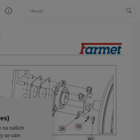
ies)
e na našich
aly se vám