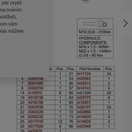
jste zvyklí
pracováním
hlížeči.
chom vám
hlas můžete