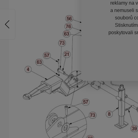
reklamy na vě
a nemuseli s
souborů co
Stisknutím
poskytovali s