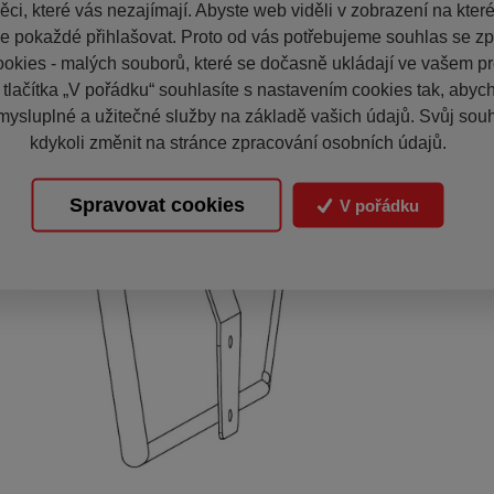
ci, které vás nezajímají. Abyste web viděli v zobrazení na které 
e pokaždé přihlašovat. Proto od vás potřebujeme souhlas se z
okies - malých souborů, které se dočasně ukládají ve vašem pro
 tlačítka „V pořádku“ souhlasíte s nastavením cookies tak, aby
mysluplné a užitečné služby na základě vašich údajů. Svůj sou
kdykoli změnit na stránce zpracování osobních údajů.
Spravovat cookies
V pořádku