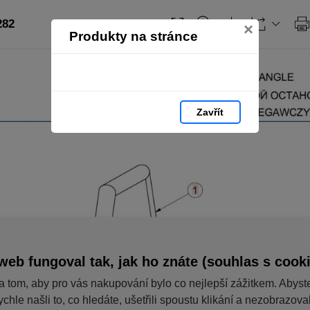
282
×
Produkty na stránce
Zavřít
web fungoval tak, jak ho znáte (souhlas s cook
a tom, aby pro vás nakupování bylo co nejlepší zážitkem. Abyst
ychle našli to, co hledáte, ušetřili spoustu klikání a nezobrazov