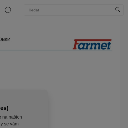
ies)
e na našich
aly se vám