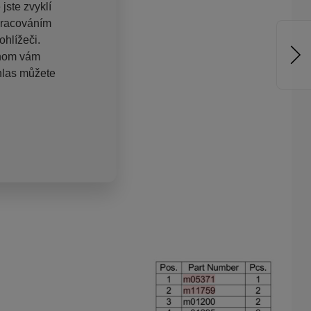
jste zvyklí
pracováním
hlížeči.
chom vám
hlas můžete