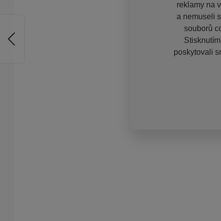
reklamy na vě
a nemuseli s
souborů co
Stisknutím
poskytovali s